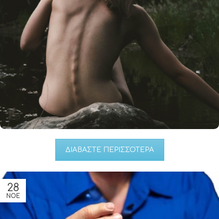
από τους ακόλουθους στόχους.
Έλεγχος βιομηχανικής ευθυγράμμισης
προστασία & υποστήριξη ενός επουλωτικού
τραυματισμού
Βοήθεια στην αποκατάσταση
Μείωση πόνου
Αύξηση της κινητικότητας
Αύξηση της ανεξαρτησίας
ΔΙΑΒΑΣΤΕ ΠΕΡΙΣΣΟΤΕΡΑ
28
ΝΟΕ