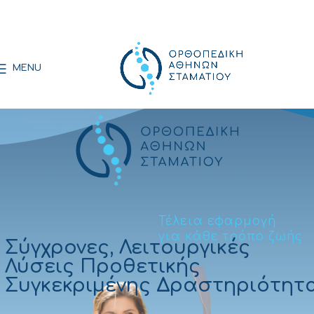
MENU
Τέλεια εφαρμογή
για κάθε τρόπο ζωής
Σύγχρονες, Λειτουργικές
Λύσεις Προθετικής
Συγκεκριμένης Δραστηριότητ