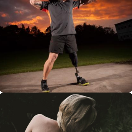
Είναι μια τεχνητή συσκευή που αντικαθιστά ένα μέρος
του σώματος το οποίο λείπει.
Το μέρος του σώματος μπορεί να είχε χαθεί λόγω
τραύματος, ασθένειας ή μιας εκ γενετής κατάστασης.
Η πρόθεση ενός ατόμου πρέπει να κατασκευάζεται
σύμφωνα με τις λειτουργικές ανάγκες και την εμφάνιση
του ανθρώπου.
Για παράδειγμα ένα άτομο μπορεί να επιλέξει μεταξύ
μιας αισθητικής λειτουργικής συσκευής, μιας
ηλεκτρικής ή κινούμενης από το σώμα.
Από την Ορθοπεδική Αθηνών
Τι είναι η όρθωση;
Όρθωση είναι ο σωστός όρος για μια συσκευή που
εφαρμόζεται εξωτερικά από το σώμα όπου έχει
σχεδιαστεί και προσαρμοστεί για να πετύχει έναν