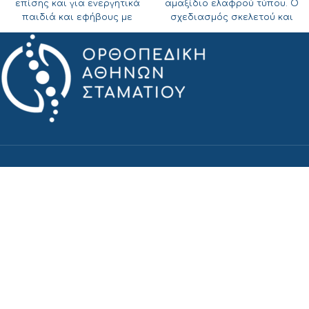
επίσης και για ενεργητικά
αμαξίδιο ελαφρού τύπου. Ο
παιδιά και εφήβους με
σχεδιασμός σκελετού και
υψηλές απαιτήσεις και
τα υλικά κατασκευής του
ανάγκες, από του σχολείου
παρέχει τη δυνατότητα στο
μέχρι την πιο απαιτητική
παιδί να κινείται ευέλικτα
ενασχόληση του.
και με άνεση στη
Το
Avantgarde
Teen 2
VR
έχει
καθημερινότητα του.
την χαρακτηριστικό
Χαρακτηρίζεται απο υψηλή
των
προσθαφαιρούμενων
ανθεκτικότητα με μέγιστο
υποποδίων
, προς την
βάρος χρήστη 90kg.
εξοικονόμηση χώρου κατά
την αποθήκευση και την
μετακίνηση του. Είναι
ΟΡΘΟΠΕΔΙΚΑ ΣΤΑΜΑΤΙΟΥ
ελαφρύ, ευέλικτο και
ανθεκτικό ακολουθώντας το
@athensorthopaedicsgr
παιδί μέχρι την ενήλικη ζωή
@stamatiou_athens_orthopaedics
του. Πτυσσόμενος σκελετός
πολλαπλών ρυθμίσεων και
ΜΕΝΟΥ
επιλογών , θέσης
καθίσματος και κέντρου
ΑΡΧΙΚΗ
βάρους.
ΙΣΤΟΡΙΑ
ΥΠΗΡΕΣΙΕΣ