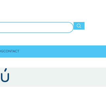
OG
CONTACT
ού