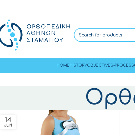
HOME
HISTORY
OBJECTIVES-PROCESS
Ορθ
14
JUN