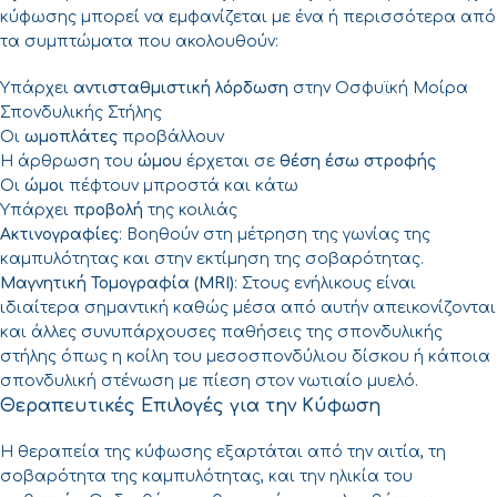
κύφωσης μπορεί να εμφανίζεται με ένα ή περισσότερα από
τα συμπτώματα που ακολουθούν:
Υπάρχει
αντισταθμιστική λόρδωση
στην Οσφυϊκή Μοίρα
Σπονδυλικής Στήλης
Οι
ωμοπλάτες
προβάλλουν
Η άρθρωση του
ώμου
έρχεται σε
θέση έσω στροφής
Οι
ώμοι
πέφτουν μπροστά και κάτω
Υπάρχει
προβολή
της κοιλιάς
Ακτινογραφίες
: Βοηθούν στη μέτρηση της γωνίας της
καμπυλότητας και στην εκτίμηση της σοβαρότητας.
Μαγνητική Τομογραφία (MRI
)
: Στους ενήλικους είναι
ιδιαίτερα σημαντική καθώς μέσα από αυτήν απεικονίζονται
και άλλες συνυπάρχουσες παθήσεις της σπονδυλικής
στήλης όπως η κοίλη του μεσοσπονδύλιου δίσκου ή κάποια
σπονδυλική στένωση με πίεση στον νωτιαίο μυελό.
Θεραπευτικές Επιλογές για την Κύφωση
Η θεραπεία της κύφωσης εξαρτάται από την αιτία, τη
σοβαρότητα της καμπυλότητας, και την ηλικία του