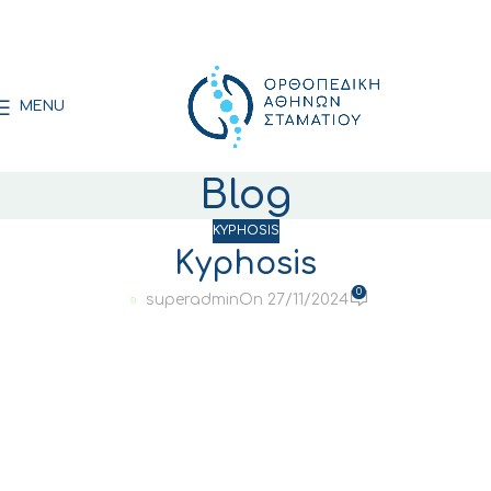
MENU
Blog
KYPHOSIS
Kyphosis
0
superadmin
On 27/11/2024