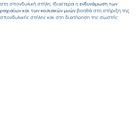
στη σπονδυλική στήλη. Ιδιαίτερα η
ενδυνάμωση των
ραχιαίων και των κοιλιακών μυών
βοηθά στη στήριξη της
σπονδυλικής στήλης και στη διατήρηση της σωστής
ευθυγράμμισης.
Για παιδιά και εφήβους, η έγκαιρη ανίχνευση της κύφωσης
και η άμεση παρέμβαση με κηδεμόνα μπορούν να
αποτρέψουν και να διορθώσουν την επιδείνωση της
κατάστασης βοηθώντας στη φυσιολογική ανάπτυξη της
σπονδυλικής στήλης.
Συμπέρασμα
Η
κύφωση
είναι μια πάθηση που μπορεί να επηρεάσει τη
στάση του σώματος, την ποιότητα ζωής και τη γενική υγεία
ενός ατόμου, ιδιαίτερα αν αφεθεί χωρίς θεραπεία. Η
έγκαιρη διάγνωση, η σωστή καθοδήγηση από ειδικό και οι
κατάλληλες θεραπευτικές παρεμβάσεις μπορούν να
βοηθήσουν στην αποφυγή επιπλοκών και στη βελτίωση της
στάσης και της λειτουργικότητας της σπονδυλικής στήλης.
Με την υποστήριξη των ειδικών και τη χρήση κατάλληλων